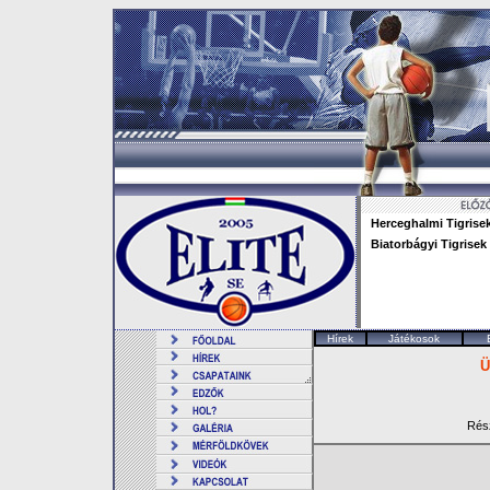
Herceghalmi Tigrise
Biatorbágyi Tigrisek
Hírek
Játékosok
Ü
Rész