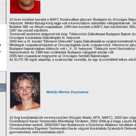
10 éves korában kezdett a MAFC Kosársuliban játszani. Budapest és Országos Bajnokságba
helyezett. Minitol Ifjúsági korig tagja volt a korosztályos utánpótlás válogatottaknak. 
Budafok NBI.-es felnott csapataiban. 1994-ben kezdett a MAFC-ban edzősködni. Elős
1997 óta vezető edzőként.
Testnevelő tanárként dolgozott két évig. Többszörös Diákolimpiai Budapest Bajnok (kos
Országos kosárlabda Diákolimpián III. helyezett.
2000-ben a XI. kerület "Elismerő Oklevelét" kapta Diákolimpiákon nyújtott kemelkedő f
Mindegyik csapatával bejutott az Ország legjobb nyolc csapata közé. Háromszor játs
Budapest bajnokságban többször volt I., II., III. helyezett. Többször nyert Nemzetközi Torn
helyezéseket. Az 1988-ban születettek Budapest válogatott edzője volt.
2005-ben csapatával megnyerte az Országos Serdülő Bajnokságot.
Az ELITE SE egyik alapítója, a szakosztály vezetője, és egy új szemléletű lelkes edző
Molnár-Werner Zsuzsanna
10 évig kosárlabdázott versenyszerűen (Közgáz-Matáv, MTK, MAFC). 2002-ben végz
Óvónőképző Karán Testnevelés Műveltségi Területen. 2002-2006-ig a Nagy László Ált
Gimnáziumban tanított. 2006/2007-ben Budakeszin a Széchenyi Általános Iskolában d
Orvostudományi Egyetem Testnevelési Karán végzett Kosárlabda Szakedzői Oklevelév
gyermekekkel, mint kosárlabda edző.