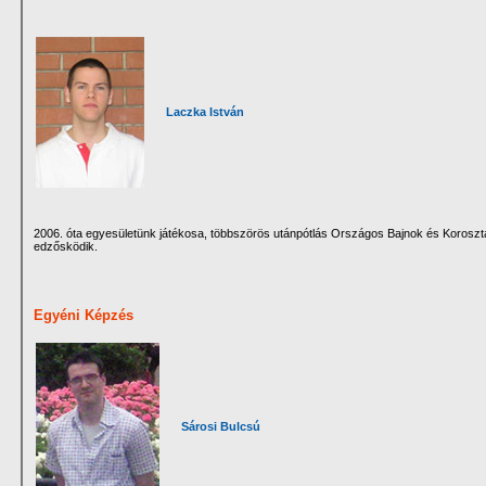
Laczka István
2006. óta egyesületünk játékosa, többszörös utánpótlás Országos Bajnok és Korosztá
edzősködik.
Egyéni Képzés
Sárosi Bulcsú