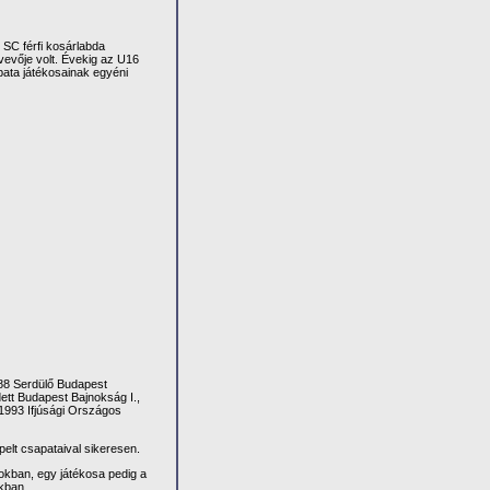
SC férfi kosárlabda
evője volt. Évekig az U16
pata játékosainak egyéni
88 Serdülő Budapest
ett Budapest Bajnokság I.,
1993 Ifjúsági Országos
elt csapataival sikeresen.
okban, egy játékosa pedig a
okban.