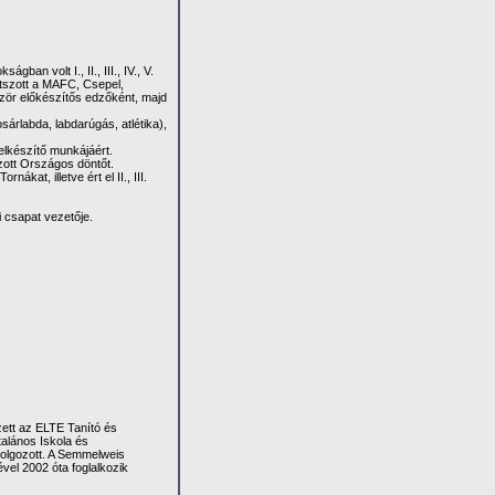
n volt I., II., III., IV., V.
Játszott a MAFC, Csepel,
zör előkészítős edzőként, majd
árlabda, labdarúgás, atlétika),
elkészítő munkájáért.
zott Országos döntőt.
ákat, illetve ért el II., III.
i csapat vezetője.
ett az ELTE Tanító és
alános Iskola és
olgozott. A Semmelweis
el 2002 óta foglalkozik