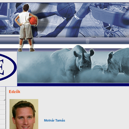
Edzők
Molnár Tamás