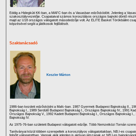
Eddig a Hidegkúti KK-ban, a MAFC-ban és a Vasasban edzősködött. Jelenleg a Vasas 
szakosztályvezetője. Csapataival számos korosztályos országos bajnoki döntő résztv
majd az U18 országos válogatott másodedzője volt. Az ELITE Basket Törökbálint csa
képzésével segíti a játékosok fejlődését.
Szaktanácsadó
Keszler Márton
1986-ban kezdett edzősködni a Mafc-ban. 1987 Gyermek Budapest Bajnokság II., 19
Bajnokság I., 1989 Serdülő Budapest Bajnokság I., Országos Bajnokság IV., 1991 Kad
Országos Bajnokság V., 1992 Kadett Budapest Bajnokság I., Országos Bajnokság I., 
Bajnokság IV.
Az 1975-76-ban született Budapest válogatott edzője. Több Nemzetközi Tornán szerep
Tanítványai közül többen szerepeltek a korosztályos válogatottakban, NB.I-es csapat
felnőtt válogatottban. Vannak akik jelenleg is aktívan játszanak az NB.I-es bajnokság