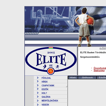
ELITE Basket Törökbáli
Szigetszentmiklós
Összefogla
Statisztika
Hírek
Játékosok
Edzők